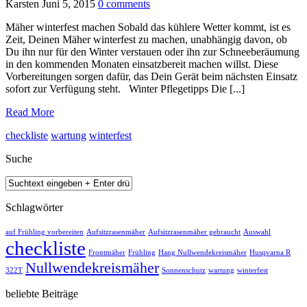
Karsten
Juni 5, 2015
0
comments
Mäher winterfest machen Sobald das kühlere Wetter kommt, ist es
Zeit, Deinen Mäher winterfest zu machen, unabhängig davon, ob
Du ihn nur für den Winter verstauen oder ihn zur Schneeberäumung
in den kommenden Monaten einsatzbereit machen willst. Diese
Vorbereitungen sorgen dafür, das Dein Gerät beim nächsten Einsatz
sofort zur Verfügung steht. Winter Pflegetipps Die [...]
Read More
checkliste
wartung
winterfest
Suche
Schlagwörter
auf Frühling vorbereiten
Aufsitzrasenmäher
Aufsitzrasenmäher gebraucht
Auswahl
checkliste
Frontmäher
Frühling
Hang Nullwendekreismäher
Husqvarna R
Nullwendekreismäher
322T
Sonnenschutz
wartung
winterfest
beliebte Beiträge